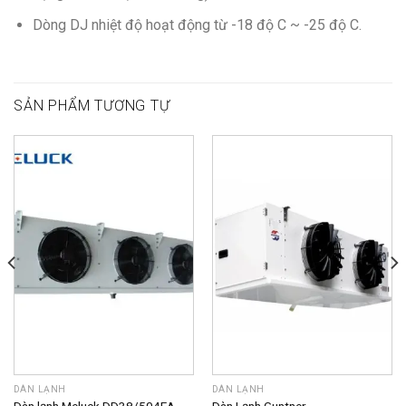
Dòng DJ nhiệt độ hoạt động từ -18 độ C ~ -25 độ C.
SẢN PHẨM TƯƠNG TỰ
DÀN LẠNH
DÀN LẠNH
Dàn lạnh Meluck DD38/504EA
Dàn Lạnh Guntner