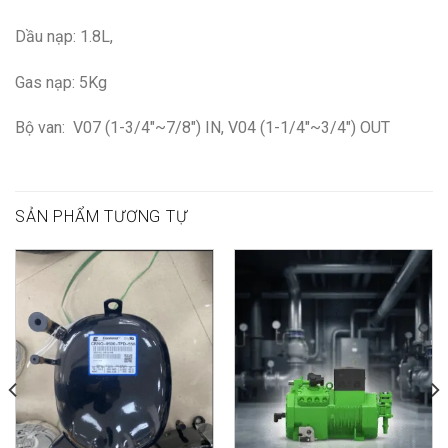
Dầu nạp: 1.8L,
Gas nạp: 5Kg
Bộ van: V07 (1-3/4″~7/8″) IN, V04 (1-1/4″~3/4″) OUT
SẢN PHẨM TƯƠNG TỰ