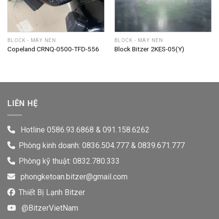
BLOCK - MÁY NÉN
BLOCK - MÁY NÉN
Copeland CRNQ-0500-TFD-556
Block Bitzer 2KES-05(Y)
LIÊN HỆ
Hotline
0586.93.6868
&
091.158.6262
Phòng kinh doanh: 0836.504.777 & 0839.671.777
Phòng kỹ thuật: 0832.780.333
phongketoan.bitzer@gmail.com
Thiết Bị Lạnh Bitzer
@BitzerVietNam