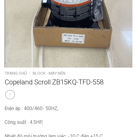
TRANG CHỦ
/
BLOCK - MÁY NÉN
Copeland Scroll ZB15KQ-TFD-558
Điện áp : 400/460- 50HZ,
Công suất : 4.5HP,
Nhiệt độ môi trường làm việc: -10 C đên +15 C,